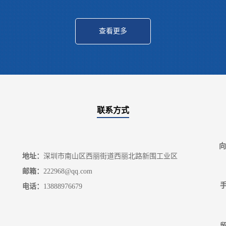
查看更多
联系方式
向
地址：
深圳市南山区西丽街道西丽北路新围工业区
邮箱：
222968@qq.com
手
电话：
13888976679
留