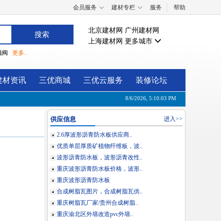
会员服务
建材专栏
服务
帮助
北京建材网
广州建材网
上海建材网
更多城市
磁阀
更多..
建材资讯
三优商城
三优云服务
装修论坛
8/6/2026, 5:10:03 PM
供应信息
进入>>
2.6厚波形沥青防水板供应商..
优质单层厚质矿植物纤维板，波..
波形沥青防水板，波形沥青改性..
重庆波形沥青防水板价格，波形..
重庆波形沥青防水板
合成树脂瓦图片，合成树脂瓦供..
重庆树脂瓦厂家/贵州合成树脂..
重庆渝北区外墙改造pvc外墙..