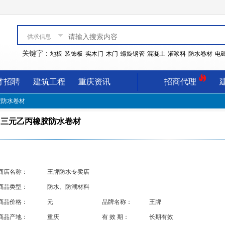
供求信息
关键字：
地板
装饰板
实木门
木门
螺旋钢管
混凝土
灌浆料
防水卷材
电
才招聘
建筑工程
重庆资讯
招商代理
胶防水卷材
三元乙丙橡胶防水卷材
商店名称：
王牌防水专卖店
商品类型：
防水、防潮材料
商品价格：
元
品牌名称：
王牌
商品产地：
重庆
有 效 期：
长期有效