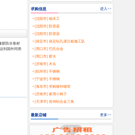
求购信息
进入>>
• [沈阳市] 细木工
• [沈阳市] 防雷器
• [沈阳市] 防雷器
• [保定市] 保定钻孔灌注桩施工队
橡胶防水卷材
达到国外同类
• [周口市] 巴氏合金
• [周口市] 胶水
• [济南市] 木头
• [杭州市] 不锈钢
• [宁波市] 不锈钢
• [海东市] 求购镀锌钢管
• [济南市] 家用小椅子
• [天津市] 咨询铝合金三角
最新店铺
更多>>